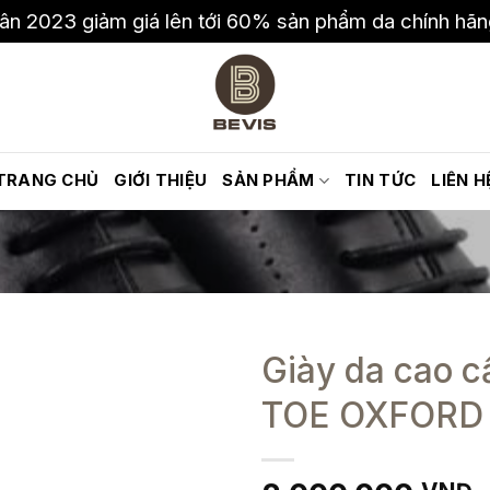
ân 2023 giảm giá lên tới 60% sản phẩm da chính hã
TRANG CHỦ
GIỚI THIỆU
SẢN PHẨM
TIN TỨC
LIÊN H
Giày da cao 
TOE OXFORD 