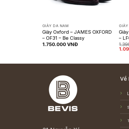
GIÀY DA NAM
GIÀY
Giày Oxford – JAMES OXFORD
Già
ười dốt
– OF31 – Be Classy
– L
Giá
Giá
399.000
VNĐ
1.750.000
VNĐ
1.3
gốc
hiện
Giá
1.0
là:
tại
gốc
500.000 VNĐ.
là:
là:
399.000 VNĐ.
1.39
Về 
T