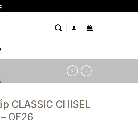
ng
Bỏ qua
Ệ
cấp CLASSIC CHISEL
– OF26