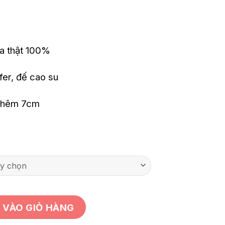
da thật 100%
fer, đế cao su
 thêm 7cm
 VÀO GIỎ HÀNG