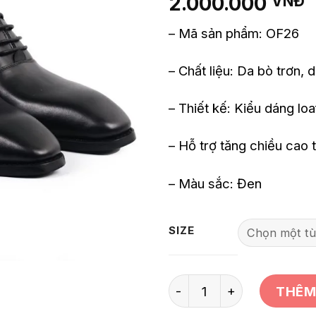
2.000.000
VNĐ
– Mã sản phẩm: OF26
– Chất liệu: Da bò trơn, 
– Thiết kế: Kiểu dáng loa
– Hỗ trợ tăng chiều cao
– Màu sắc: Đen
SIZE
Số lượng
THÊM