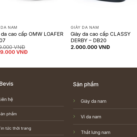
 DA NAM
GIÀY DA NAM
y da cao cấp OMW LOAFER
Giày da cao cấp CLASSY
F07
DERBY – DB20
99.000
VNĐ
2.000.000
VNĐ
Giá
99.000
VNĐ
hiện
tại
9.000 VNĐ.
là:
1.099.000 VNĐ.
Bevis
Sản phẩm
Liên hệ
Giày da nam
Sản phẩm
Ví da nam
in tức thời trang
Thắt lưng nam