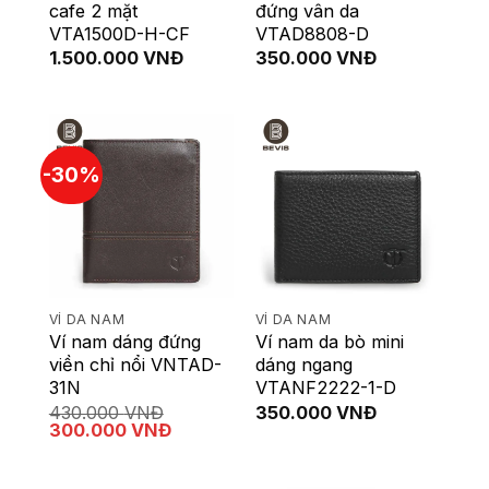
cafe 2 mặt
đứng vân da
VTA1500D-H-CF
VTAD8808-D
1.500.000
VNĐ
350.000
VNĐ
-30%
VÍ DA NAM
VÍ DA NAM
Ví nam dáng đứng
Ví nam da bò mini
viền chỉ nổi VNTAD-
dáng ngang
31N
VTANF2222-1-D
430.000
VNĐ
350.000
VNĐ
Giá
Giá
300.000
VNĐ
gốc
hiện
là:
tại
430.000 VNĐ.
là: