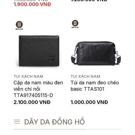
Giá
Giá
1.900.000
VNĐ
gốc
hiện
là:
tại
1.950.000 VNĐ.
là:
1.900.000 VNĐ.
TÚI XÁCH NAM
TÚI XÁCH NAM
Cặp da nam màu đen
Túi da nam đeo chéo
viền chỉ nổi
basic TTAS101
TTA917405115-D
2.100.000
VNĐ
1.000.000
VNĐ
DÂY DA ĐỒNG HỒ