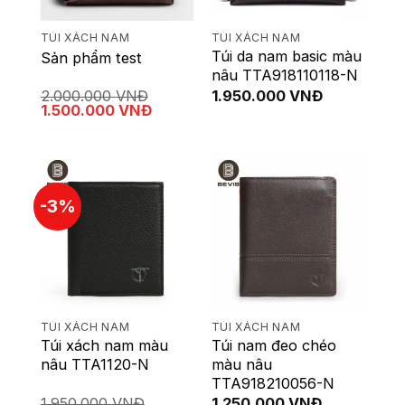
TÚI XÁCH NAM
TÚI XÁCH NAM
Túi da nam basic màu
Sản phẩm test
nâu TTA918110118-N
2.000.000
VNĐ
1.950.000
VNĐ
Giá
Giá
1.500.000
VNĐ
gốc
hiện
là:
tại
2.000.000 VNĐ.
là:
1.500.000 VNĐ.
-3%
TÚI XÁCH NAM
TÚI XÁCH NAM
Túi xách nam màu
Túi nam đeo chéo
nâu TTA1120-N
màu nâu
TTA918210056-N
1.950.000
VNĐ
1.250.000
VNĐ