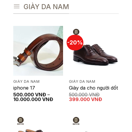
GIÀY DA NAM
-20%
GIÀY DA NAM
GIÀY DA NAM
iphone 17
Giày da cho người dốt
500.000
VNĐ
–
500.000
VNĐ
Khoảng
Giá
Giá
10.000.000
VNĐ
399.000
VNĐ
giá:
gốc
hiện
từ
là:
tại
500.000 VNĐ
500.000 VNĐ.
là:
đến
399.000 VNĐ
10.000.000 VNĐ