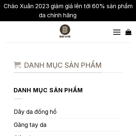
Chào Xuân 2023 giảm giá lên tới 60% sản phẩm
da chính hãng
Bỏ qua
Skip
to
content
DANH MỤC SẢN PHẨM
DANH MỤC SẢN PHẨM
Dây da đồng hồ
Găng tay da