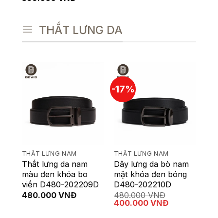
THẮT LƯNG DA
-17%
THẮT LƯNG NAM
THẮT LƯNG NAM
Thắt lưng da nam
Dây lưng da bò nam
màu đen khóa bo
mặt khóa đen bóng
viền D480-202209D
D480-202210D
480.000
VNĐ
480.000
VNĐ
Giá
Giá
400.000
VNĐ
gốc
hiện