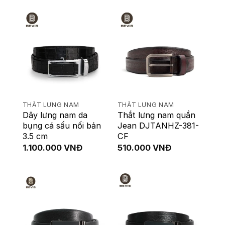
là:
tại
480.000 VNĐ.
là:
400.000 VNĐ
THẮT LƯNG NAM
THẮT LƯNG NAM
Dây lưng nam da
Thắt lưng nam quần
bụng cá sấu nối bản
Jean DJTANHZ-381-
3.5 cm
CF
1.100.000
VNĐ
510.000
VNĐ