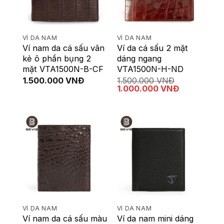
VÍ DA NAM
VÍ DA NAM
Ví nam da cá sấu vân
Ví da cá sấu 2 mặt
kẻ ô phần bụng 2
dáng ngang
mặt VTA1500N-B-CF
VTA1500N-H-ND
1.500.000
VNĐ
1.500.000
VNĐ
Giá
Giá
1.000.000
VNĐ
gốc
hiện
là:
tại
1.500.000 VNĐ.
là:
1.000.000 
VÍ DA NAM
VÍ DA NAM
Ví nam da cá sấu màu
Ví da nam mini dáng