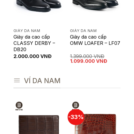
GIÀY DA NAM
GIÀY DA NAM
Giày da cao cấp
Giày da cao cấp
CLASSY DERBY –
OMW LOAFER – LF07
DB20
2.000.000
VNĐ
1.399.000
VNĐ
Giá
Giá
1.099.000
VNĐ
gốc
hiện
là:
tại
1.399.000 VNĐ.
là:
VÍ DA NAM
1.099.000 
-33%