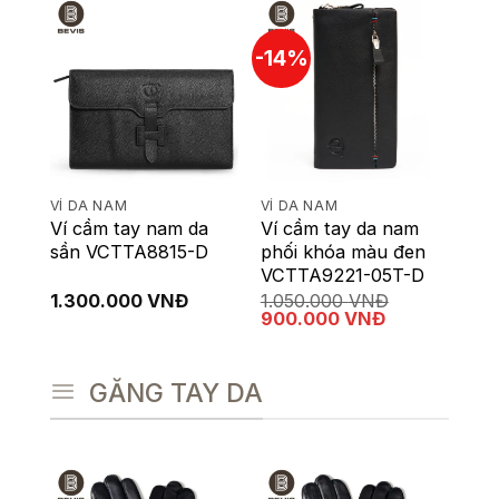
300.000 VNĐ.
-14%
VÍ DA NAM
VÍ DA NAM
Ví cầm tay nam da
Ví cầm tay da nam
sần VCTTA8815-D
phối khóa màu đen
VCTTA9221-05T-D
1.300.000
VNĐ
1.050.000
VNĐ
Giá
Giá
900.000
VNĐ
gốc
hiện
là:
tại
1.050.000 VNĐ.
là:
GĂNG TAY DA
900.000 VNĐ