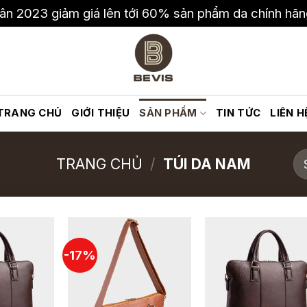
ân 2023 giảm giá lên tới 60% sản phẩm da chính hã
TRANG CHỦ
GIỚI THIỆU
SẢN PHẨM
TIN TỨC
LIÊN H
TRANG CHỦ
/
TÚI DA NAM
-17%