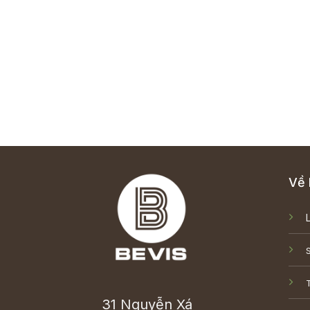
Về 
T
31 Nguyễn Xá