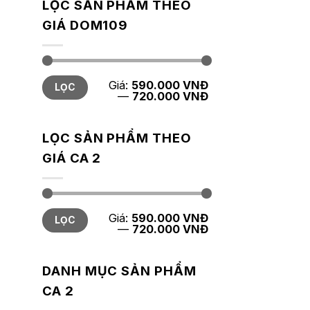
LỌC SẢN PHẨM THEO
GIÁ DOM109
Giá
Giá
Giá:
590.000 VNĐ
LỌC
tối
tối
—
720.000 VNĐ
thiểu
đa
LỌC SẢN PHẨM THEO
GIÁ CA 2
Giá
Giá
Giá:
590.000 VNĐ
LỌC
tối
tối
—
720.000 VNĐ
thiểu
đa
DANH MỤC SẢN PHẨM
CA 2