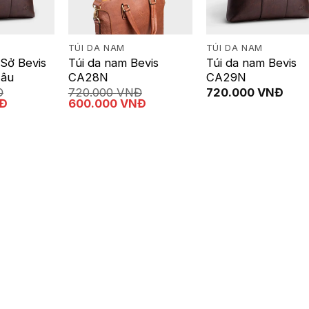
TÚI DA NAM
TÚI DA NAM
Sở Bevis
Túi da nam Bevis
Túi da nam Bevis
âu
CA28N
CA29N
Đ
720.000
VNĐ
720.000
VNĐ
Giá
Giá
Giá
Đ
600.000
VNĐ
hiện
gốc
hiện
tại
là:
tại
.
là:
720.000 VNĐ.
là:
590.000 VNĐ.
600.000 VNĐ.