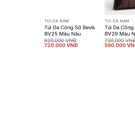
TÚI DA NAM
TÚI DA NAM
Túi Da Công Sở Bevis
Túi Da Công 
BV25 Màu Nâu
BV29 Màu N
920.000
VNĐ
730.000
VN
Giá
Giá
Giá
720.000
VNĐ
590.000
VN
gốc
hiện
gốc
là:
tại
là:
920.000 VNĐ.
là:
730.000 VNĐ
720.000 VNĐ.