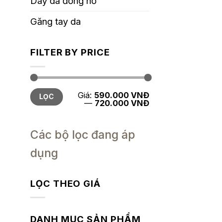
Dây da đồng hồ
Găng tay da
FILTER BY PRICE
Giá
Giá
Giá:
590.000 VNĐ
LỌC
tối
tối
—
720.000 VNĐ
thiểu
đa
Các bộ lọc đang áp
dụng
LỌC THEO GIÁ
DANH MỤC SẢN PHẨM