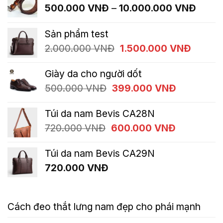
Khoả
500.000
VNĐ
–
10.000.000
VNĐ
giá:
từ
Sản phẩm test
500.
Giá
Giá
2.000.000
VNĐ
1.500.000
VNĐ
đến
gốc
hiện
10.00
là:
tại
Giày da cho người dốt
2.000.000 VNĐ.
là:
Giá
Giá
500.000
VNĐ
399.000
VNĐ
1.500.
gốc
hiện
là:
tại
Túi da nam Bevis CA28N
500.000 VNĐ.
là:
Giá
Giá
720.000
VNĐ
600.000
VNĐ
399.000 
gốc
hiện
là:
tại
Túi da nam Bevis CA29N
720.000 VNĐ.
là:
720.000
VNĐ
600.000 
Cách đeo thắt lưng nam đẹp cho phái mạnh