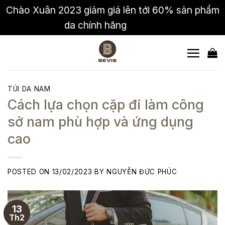
Chào Xuân 2023 giảm giá lên tới 60% sản phẩm
da chính hãng
Bỏ qua
Skip
to
content
TÚI DA NAM
Cách lựa chọn cặp đi làm công
sở nam phù hợp và ứng dụng
cao
POSTED ON
13/02/2023
BY
NGUYỄN ĐỨC PHÚC
13
Th2